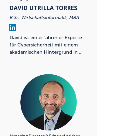
DAVID UTRILLA TORRES
B.Sc. Wirtschaftsinformatik, MBA
David ist ein erfahrener Experte 
für Cybersicherheit mit einem 
akademischen Hintergrund in 
Wirtschaftsinformatik (B.Sc.) und 
einem MBA. Sein beruflicher Weg 
führte ihn unter anderem zur 
renommierten 
Wirtschaftsprüfungsgesellschaft 
Ernst & Young, wo er maßgeblich 
für den Aufbau des Bereichs 
Privileged Access Management 
(PAM) verantwortlich war. Dort 
sammelte er tiefgehende 
Einblicke in die regulatorischen, 