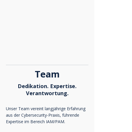
Vertrauen durch diverse
zertifizierte Expertise
Unsere Berater sind zertifiziert in
führenden Standards (u. a. Forrester
ZTX) – für geprüfte Qualität und
ganzheitliches Verständnis von Zero
Trust.
Team
Dedikation. Expertise.
Verantwortung.
Unser Team vereint langjährige Erfahrung
aus der Cybersecurity-Praxis, führende
Expertise im Bereich IAM/PAM.